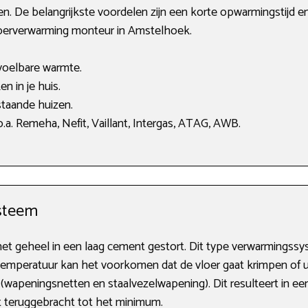
en. De belangrijkste voordelen zijn een korte opwarmingstijd e
vloerverwarming monteur in Amstelhoek.
voelbare warmte.
n in je huis.
taande huizen.
a. Remeha, Nefit, Vaillant, Intergas, ATAG, AWB.
steem
het geheel in een laag cement gestort. Dit type verwarmingssyst
 temperatuur kan het voorkomen dat de vloer gaat krimpen of 
(wapeningsnetten en staalvezelwapening). Dit resulteert in een
t teruggebracht tot het minimum.