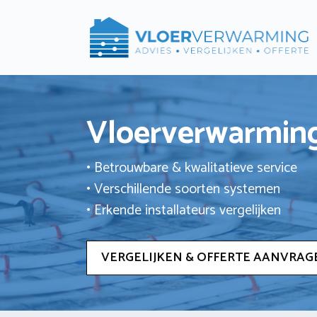
Ga
naar
de
inhoud
Vloerverwarming
• Betrouwbare & kwalitatieve service
• Verschillende soorten systemen
• Erkende installateurs vergelijken
VERGELIJKEN & OFFERTE AANVRAG