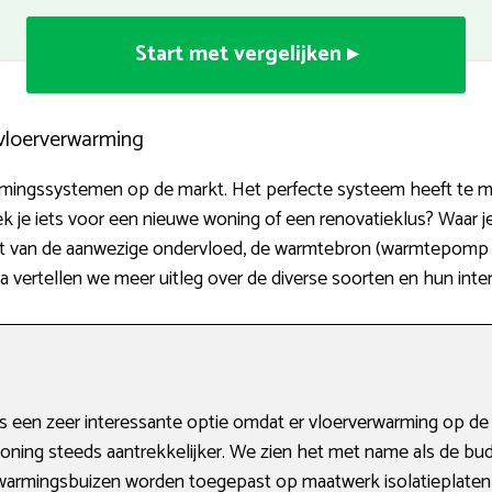
Start met vergelijken ▸
 vloerverwarming
warmingssystemen op de markt. Het perfecte systeem heeft te
ek je iets voor een nieuwe woning of een renovatieklus? Waar
at van de aanwezige ondervloed, de warmtebron (warmtepomp of 
erna vertellen we meer uitleg over de diverse soorten en hun int
 een zeer interessante optie omdat er vloerverwarming op de 
oning steeds aantrekkelijker. We zien het met name als de bu
rwarmingsbuizen worden toegepast op maatwerk isolatieplate