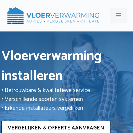
Ga
naar
Men
de
inhoud
Vloerverwarming
installeren
• Betrouwbare & kwalitatieve service
• Verschillende soorten systemen
• Erkende installateurs vergelijken
VERGELIJKEN & OFFERTE AANVRAGEN