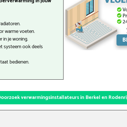
loerverwarming in jouw
radiatoren.
oor warme voeten.
r in je woning.
et systeem ook deels
staat bedienen.
oorzoek verwarmingsinstallateurs in Berkel en Rodenri