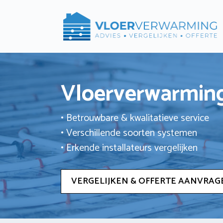
Ga
naar
de
inhoud
Vloerverwarming
• Betrouwbare & kwalitatieve service
• Verschillende soorten systemen
• Erkende installateurs vergelijken
VERGELIJKEN & OFFERTE AANVRAG