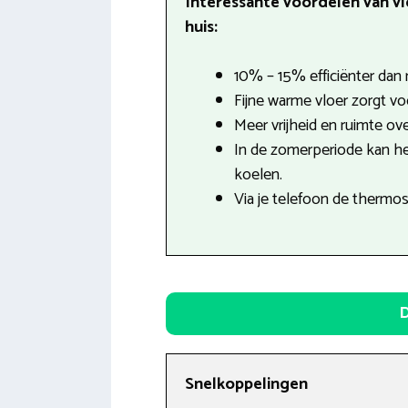
Interessante voordelen van v
huis:
10% – 15% efficiënter dan 
Fijne warme vloer zorgt v
Meer vrijheid en ruimte ove
In de zomerperiode kan h
koelen.
Via je telefoon de thermo
D
Snelkoppelingen