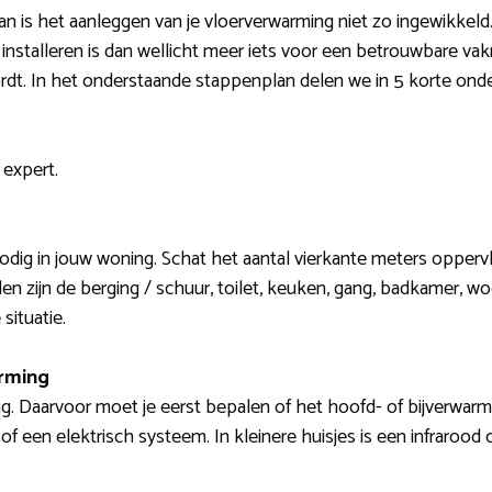
n is het aanleggen van je vloerverwarming niet zo ingewikkeld
 installeren is dan wellicht meer iets voor een betrouwbare va
ordt. In het onderstaande stappenplan delen we in 5 korte ond
 expert.
 nodig in jouw woning. Schat het aantal vierkante meters opper
den zijn de berging / schuur, toilet, keuken, gang, badkame
situatie.
arming
g. Daarvoor moet je eerst bepalen of het hoofd- of bijverwa
f een elektrisch systeem. In kleinere huisjes is een infrarood