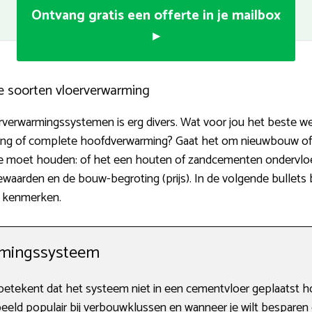
Ontvang gratis een offerte in je mailbox
▸
e soorten vloerverwarming
rverwarmingssystemen is erg divers. Wat voor jou het beste wer
ming of complete hoofdverwarming? Gaat het om nieuwbouw of
 moet houden: of het een houten of zandcementen ondervloer 
iewaarden en de bouw-begroting (prijs). In de volgende bullets b
e kenmerken.
rmingssysteem
tekent dat het systeem niet in een cementvloer geplaatst ho
orbeeld populair bij verbouwklussen en wanneer je wilt bespare