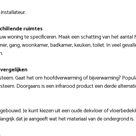
installateur.
schillende ruimtes
ouw woning te specificeren. Maak een schatting van het aantal 
er, gang, woonkamer, badkamer, keuken, toilet. In veel gevalle
n.
vergelijken
steem. Gaat het om hoofdverwarming of bijverwarming? Popula
systeem. Doorgaans is een infrarood product een derde alternati
pgebouwd. Je kunt kiezen uit een oude dekvloer of vloerbedekkin
elangrijk dat je aangeeft wat het materiaal van de ondergrond is.
n