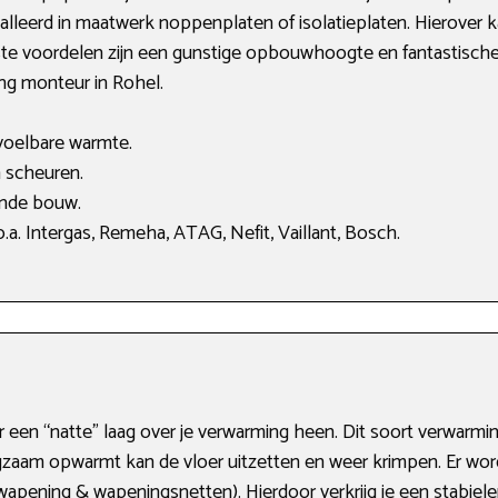
leerd in maatwerk noppenplaten of isolatieplaten. Hierover k
kste voordelen zijn een gunstige opbouwhoogte en fantastische
ing monteur in Rohel.
voelbare warmte.
 scheuren.
ande bouw.
a. Intergas, Remeha, ATAG, Nefit, Vaillant, Bosch.
er een “natte” laag over je verwarming heen. Dit soort verwarm
gzaam opwarmt kan de vloer uitzetten en weer krimpen. Er wo
apening & wapeningsnetten). Hierdoor verkrijg je een stabiel