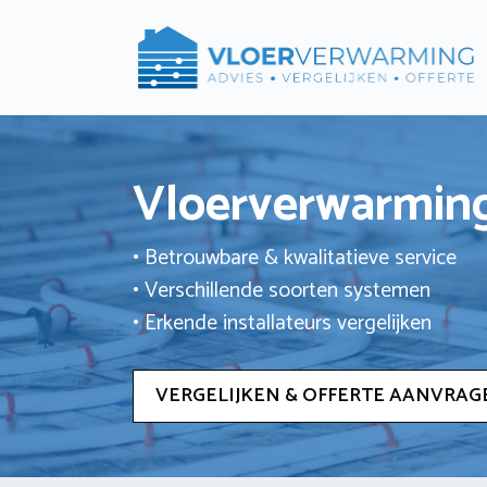
Ga
naar
de
inhoud
Vloerverwarming
• Betrouwbare & kwalitatieve service
• Verschillende soorten systemen
• Erkende installateurs vergelijken
VERGELIJKEN & OFFERTE AANVRAG