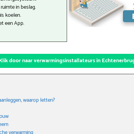
uimte in beslag.
is koelen.
et een App.
Klik door naar verwarmingsinstallateurs in Echtenerbru
aanleggen, waarop letten?
bouw
teem
sche verwarming