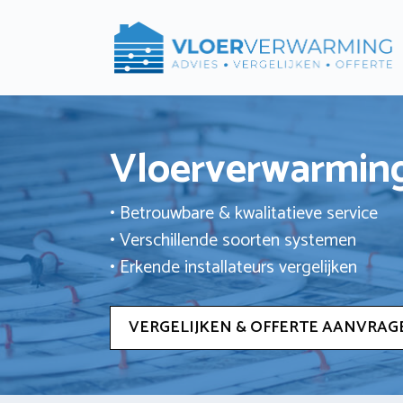
Ga
naar
de
inhoud
Vloerverwarming
• Betrouwbare & kwalitatieve service
• Verschillende soorten systemen
• Erkende installateurs vergelijken
VERGELIJKEN & OFFERTE AANVRAG