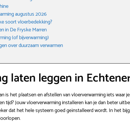
hine
rwarming augustus 2026
lke soort vloerbedekking?
ken in De Fryske Marren
ming (of bijverwarming)
agen over duurzaam verwarmen
g laten leggen in Echtene
n is het plaatsen en afstellen van vloerverwarming iets waar j
en tijd? Jouw vloerverwarming installeren kan je dan beter ui
eker dat het hele systeem goed geïnstalleerd wordt. In het bi
doorlopen.