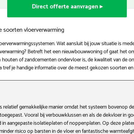
Direct offerte aanvragen ▸
e soorten vloerverwarming
loerverwarmingssystemen. Wat aansluit bij jouw situatie is mede 
oofdverwarming? Betreft het een nieuwbouwwoning of gaat het o
houten of zandcementen ondervloer is, de kwaliteit van de ond
erna tref je handige informatie over de meest gekozen soorten e
 relatief gemakkelijke manier omdat het systeem bovenop de 
egepast. Vooral bij verbouwklussen en als de dekvloer in goe
in aangepaste isolatieplaten of noppenplaten. Op deze plate
 minder risico op barsten in de vloer en fantastische warmteafgi