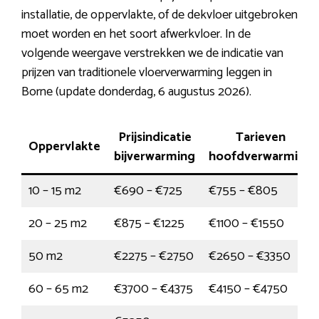
installatie, de oppervlakte, of de dekvloer uitgebroken
moet worden en het soort afwerkvloer. In de
volgende weergave verstrekken we de indicatie van
prijzen van traditionele vloerverwarming leggen in
Borne (update donderdag, 6 augustus 2026).
Prijsindicatie
Tarieven
Oppervlakte
bijverwarming
hoofdverwarming
10 – 15 m2
€690 – €725
€755 – €805
20 – 25 m2
€875 – €1225
€1100 – €1550
50 m2
€2275 – €2750
€2650 – €3350
60 – 65 m2
€3700 – €4375
€4150 – €4750