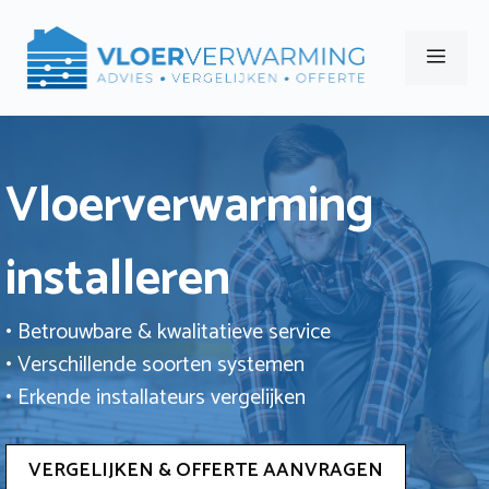
Ga
naar
Men
de
inhoud
Vloerverwarming
installeren
• Betrouwbare & kwalitatieve service
• Verschillende soorten systemen
• Erkende installateurs vergelijken
VERGELIJKEN & OFFERTE AANVRAGEN