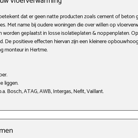
ouw vloerverwarming
etekent dat er geen natte producten zoals cement of beton 
ies. Met name bij oudere woningen die over willen op vloerverw
n worden geplaatst in losse isolatieplaten & noppenplaten. O
gd. De positieve effecten hiervan zijn een kleinere opbouwhoo
ng monteur in Hertme.
oer.
e liggen.
a. Bosch, ATAG, AWB, Intergas, Nefit, Vaillant.
rmen