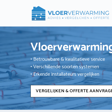
Ga
naar
de
inhoud
Vloerverwarming
• Betrouwbare & kwalitatieve service
• Verschillende soorten systemen
• Erkende installateurs vergelijken
VERGELIJKEN & OFFERTE AANVRAG