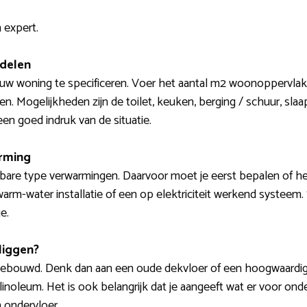
 expert.
 delen
jouw woning te specificeren. Voer het aantal m2 woonoppervla
ken. Mogelijkheden zijn de toilet, keuken, berging / schuur, s
een goed indruk van de situatie.
arming
bare type verwarmingen. Daarvoor moet je eerst bepalen of het
arm-water installatie of een op elektriciteit werkend systeem
e.
liggen?
gebouwd. Denk dan aan een oude dekvloer of een hoogwaardige 
 linoleum. Het is ook belangrijk dat je aangeeft wat er voor ond
 ondervloer.