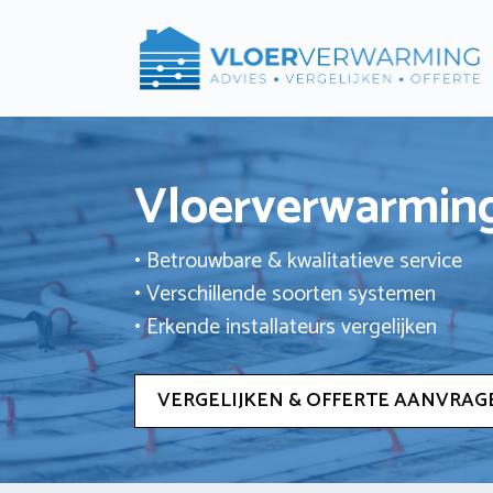
Ga
naar
de
inhoud
Vloerverwarming
• Betrouwbare & kwalitatieve service
• Verschillende soorten systemen
• Erkende installateurs vergelijken
VERGELIJKEN & OFFERTE AANVRAG