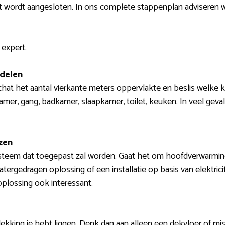
t wordt aangesloten. In ons complete stappenplan adviseren 
 expert.
 delen
hat het aantal vierkante meters oppervlakte en beslis welke k
mer, gang, badkamer, slaapkamer, toilet, keuken. In veel geva
zen
steem dat toegepast zal worden. Gaat het om hoofdverwarmin
atergedragen oplossing of een installatie op basis van elektric
oplossing ook interessant.
ekking je hebt liggen. Denk dan aan alleen een dekvloer of mi