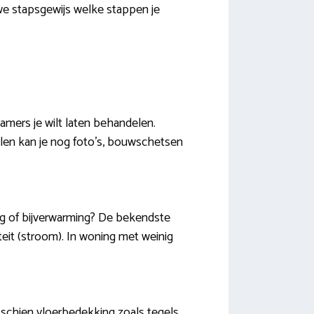
we stapsgewijs welke stappen je
amers je wilt laten behandelen.
llen kan je nog foto’s, bouwschetsen
g of bijverwarming? De bekendste
iteit (stroom). In woning met weinig
sschien vloerbedekking zoals tegels,