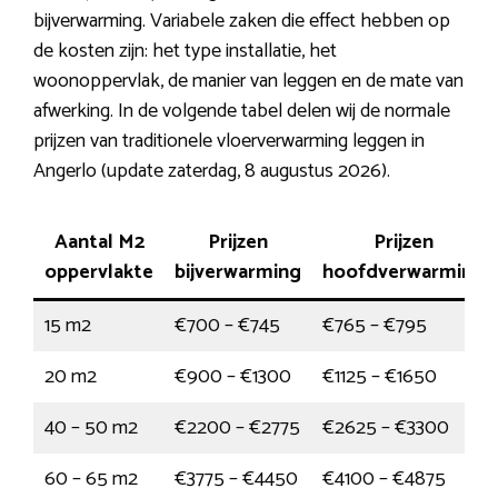
bijverwarming. Variabele zaken die effect hebben op
de kosten zijn: het type installatie, het
woonoppervlak, de manier van leggen en de mate van
afwerking. In de volgende tabel delen wij de normale
prijzen van traditionele vloerverwarming leggen in
Angerlo (update zaterdag, 8 augustus 2026).
Aantal M2
Prijzen
Prijzen
oppervlakte
bijverwarming
hoofdverwarming
15 m2
€700 – €745
€765 – €795
20 m2
€900 – €1300
€1125 – €1650
40 – 50 m2
€2200 – €2775
€2625 – €3300
60 – 65 m2
€3775 – €4450
€4100 – €4875