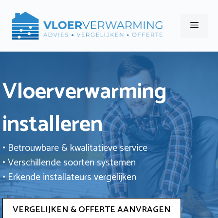
Ga
naar
Men
de
inhoud
Vloerverwarming
installeren
• Betrouwbare & kwalitatieve service
• Verschillende soorten systemen
• Erkende installateurs vergelijken
VERGELIJKEN & OFFERTE AANVRAGEN