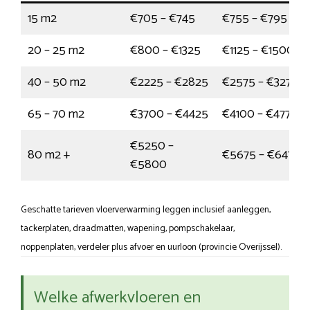
15 m2
€705 – €745
€755 – €795
20 – 25 m2
€800 – €1325
€1125 – €1500
40 – 50 m2
€2225 – €2825
€2575 – €3275
65 – 70 m2
€3700 – €4425
€4100 – €4775
€5250 –
80 m2 +
€5675 – €6475
€5800
Geschatte tarieven vloerverwarming leggen inclusief aanleggen,
tackerplaten, draadmatten, wapening, pompschakelaar,
noppenplaten, verdeler plus afvoer en uurloon (provincie Overijssel).
Welke afwerkvloeren en