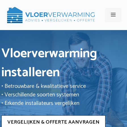
Ga
naar
Men
de
inhoud
Vloerverwarming
installeren
• Betrouwbare & kwalitatieve service
• Verschillende soorten systemen
• Erkende installateurs vergelijken
VERGELIJKEN & OFFERTE AANVRAGEN