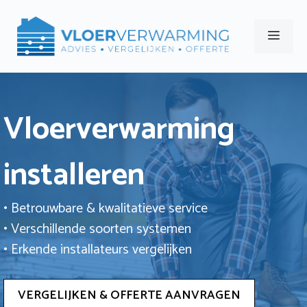
Ga
naar
Men
de
inhoud
Vloerverwarming
installeren
• Betrouwbare & kwalitatieve service
• Verschillende soorten systemen
• Erkende installateurs vergelijken
VERGELIJKEN & OFFERTE AANVRAGEN