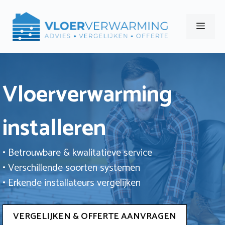
Ga
naar
Men
de
inhoud
Vloerverwarming
installeren
• Betrouwbare & kwalitatieve service
• Verschillende soorten systemen
• Erkende installateurs vergelijken
VERGELIJKEN & OFFERTE AANVRAGEN