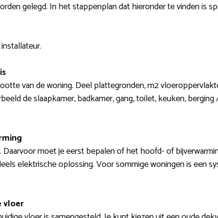
 worden gelegd. In het stappenplan dat hieronder te vinden is s
installateur.
is
rootte van de woning. Deel plattegronden, m2 vloeroppervlakte
rbeeld de slaapkamer, badkamer, gang, toilet, keuken, berging
arming
e. Daarvoor moet je eerst bepalen of het hoofd- of bijverwarming
els elektrische oplossing. Voor sommige woningen is een sys
 vloer
uidige vloer is samengesteld. Je kunt kiezen uit een oude dek