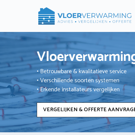
Ga
naar
de
inhoud
Vloerverwarming
• Betrouwbare & kwalitatieve service
• Verschillende soorten systemen
• Erkende installateurs vergelijken
VERGELIJKEN & OFFERTE AANVRAG