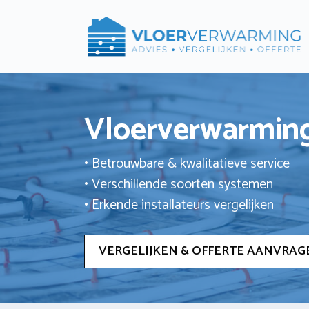
Ga
naar
de
inhoud
Vloerverwarming
• Betrouwbare & kwalitatieve service
• Verschillende soorten systemen
• Erkende installateurs vergelijken
VERGELIJKEN & OFFERTE AANVRAG