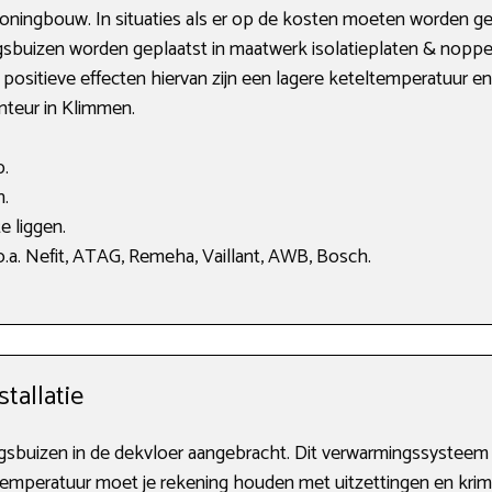
oningbouw. In situaties als er op de kosten moeten worden gel
ngsbuizen worden geplaatst in maatwerk isolatieplaten & nopp
e positieve effecten hiervan zijn een lagere keteltemperatuur 
nteur in Klimmen.
p.
n.
e liggen.
.a. Nefit, ATAG, Remeha, Vaillant, AWB, Bosch.
tallatie
sbuizen in de dekvloer aangebracht. Dit verwarmingssysteem w
emperatuur moet je rekening houden met uitzettingen en krimp