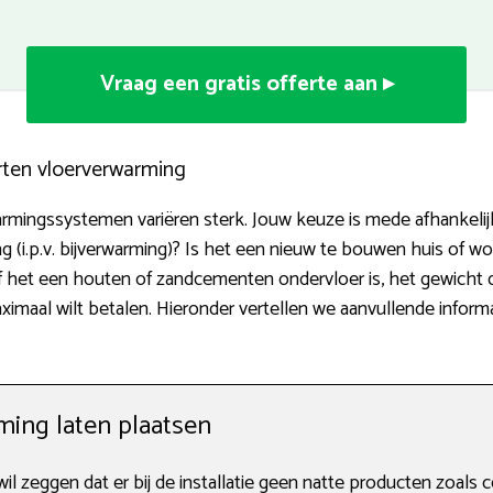
Vraag een gratis offerte aan ▸
rten vloerverwarming
mingssystemen variëren sterk. Jouw keuze is mede afhankelijk v
 (i.p.v. bijverwarming)? Is het een nieuw te bouwen huis of 
of het een houten of zandcementen ondervloer is, het gewicht 
aximaal wilt betalen. Hieronder vertellen we aanvullende infor
ing laten plaatsen
 zeggen dat er bij de installatie geen natte producten zoals 