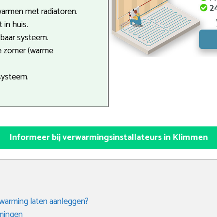
armen met radiatoren.
 in huis.
tbaar systeem.
de zomer (warme
systeem.
Informeer bij verwarmingsinstallateurs in Klimmen
rwarming laten aanleggen?
rmingen