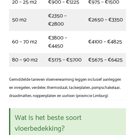
20 – 25 m2
€900 – €1225
€975 – €1500
€2350 –
50 m2
€2650 – €3350
€2800
€3800 –
60 – 70 m2
€4100 – €4825
€4450
80 – 90 m2
€5175 – €5700
€5675 – €6425
Gemiddelde tarieven vloerverwarming leggen inclusief aanleggen
en inregelen, verdeler, thermostaat, tackerplaten, pompschakelaar,
draadmatten, noppenplaten en uurloon (provincie Limburg).
Wat is het beste soort
vloerbedekking?