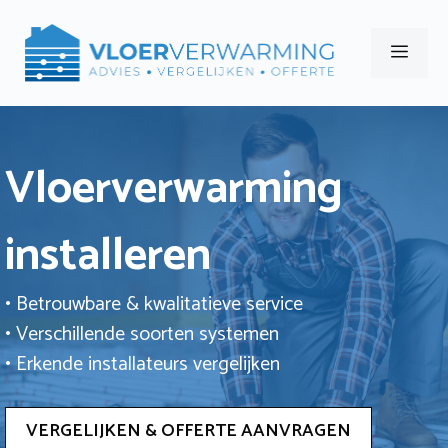
Ga
naar
Men
de
inhoud
Vloerverwarming
installeren
• Betrouwbare & kwalitatieve service
• Verschillende soorten systemen
• Erkende installateurs vergelijken
VERGELIJKEN & OFFERTE AANVRAGEN