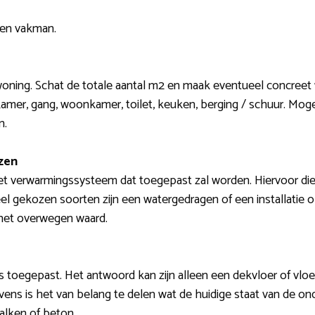
een vakman.
woning. Schat de totale aantal m2 en maak eventueel concreet 
amer, gang, woonkamer, toilet, keuken, berging / schuur. Mogel
n.
zen
et verwarmingssysteem dat toegepast zal worden. Hiervoor dien
eel gekozen soorten zijn een watergedragen of een installatie 
 het overwegen waard.
s toegepast. Het antwoord kan zijn alleen een dekvloer of vloe
vens is het van belang te delen wat de huidige staat van de onde
alken of beton.