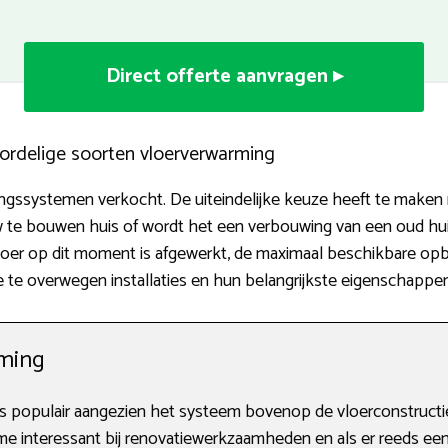
Direct offerte aanvragen ▸
ordelige soorten vloerverwarming
ingssystemen verkocht. De uiteindelijke keuze heeft te maken 
w te bouwen huis of wordt het een verbouwing van een oud huis
loer op dit moment is afgewerkt, de maximaal beschikbare opbo
 de te overwegen installaties en hun belangrijkste eigenschappen
ming
 populair aangezien het systeem bovenop de vloerconstructie
name interessant bij renovatiewerkzaamheden en als er reeds een