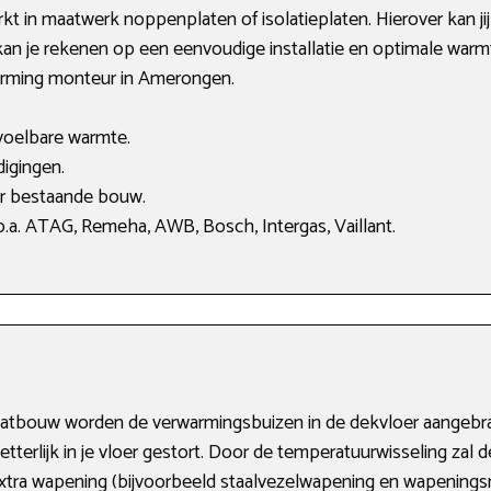
 in maatwerk noppenplaten of isolatieplaten. Hierover kan jij
n je rekenen op een eenvoudige installatie en optimale warmt
warming monteur in Amerongen.
voelbare warmte.
igingen.
or bestaande bouw.
.a. ATAG, Remeha, AWB, Bosch, Intergas, Vaillant.
atbouw worden de verwarmingsbuizen in de dekvloer aangebra
erlijk in je vloer gestort. Door de temperatuurwisseling zal d
extra wapening (bijvoorbeeld staalvezelwapening en wapeningsne