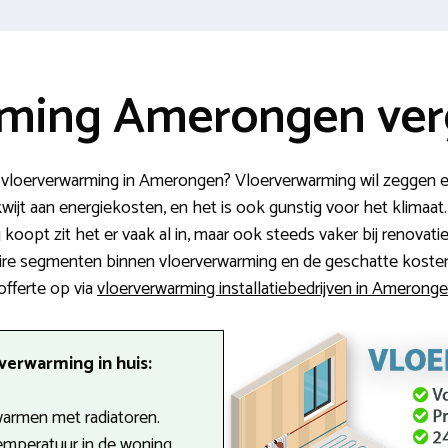
ming Amerongen verg
r vloerverwarming in Amerongen? Vloerverwarming wil zeggen
wijt aan energiekosten, en het is ook gunstig voor het klimaat
oopt zit het er vaak al in, maar ook steeds vaker bij renovati
ire segmenten binnen vloerverwarming en de geschatte kosten v
offerte op via
vloerverwarming installatiebedrijven in Amerong
verwarming in huis:
armen met radiatoren.
emperatuur in de woning.