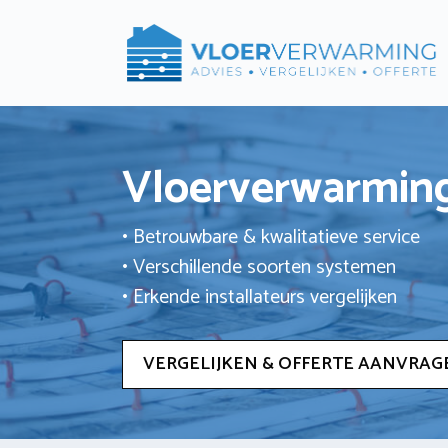
Ga
naar
de
inhoud
Vloerverwarming
• Betrouwbare & kwalitatieve service
• Verschillende soorten systemen
• Erkende installateurs vergelijken
VERGELIJKEN & OFFERTE AANVRAG