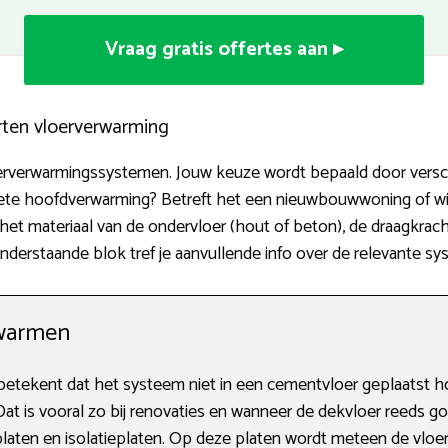
Vraag gratis offertes aan ▸
rten vloerverwarming
oerverwarmingssystemen. Jouw keuze wordt bepaald door versc
ete hoofdverwarming? Betreft het een nieuwbouwwoning of wil
het materiaal van de ondervloer (hout of beton), de draagkrach
nderstaande blok tref je aanvullende info over de relevante s
warmen
etekent dat het systeem niet in een cementvloer geplaatst h
 Dat is vooral zo bij renovaties en wanneer de dekvloer reeds 
aten en isolatieplaten. Op deze platen wordt meteen de vloer 