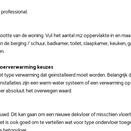
 professional.
grootte van de woning. Vul het aantal m2 oppervlakte in en ma
jn de berging / schuur, badkamer, toilet, slaapkamer, keuken, g
n.
loerverwarming keuzes
t type verwarming dat geïnstalleerd moet worden. Belangrijk d
installaties zijn een warm-water systeem of een verwarming op
oer absoluut het overwegen waard.
ouwd. Dit kan gaan om een nieuwe dekvloer of misschien vloerb
 Het is ook goed om te vertellen wat voor type ondervloer toeg
e betonvloer.