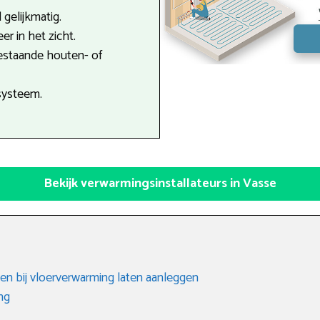
gelijkmatig.
r in het zicht.
estaande houten- of
systeem.
Bekijk verwarmingsinstallateurs in Vasse
en bij vloerverwarming laten aanleggen
ng