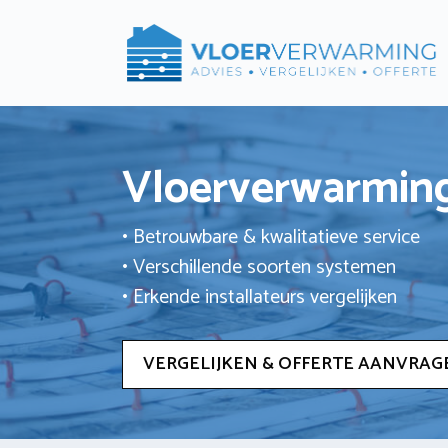
Ga
naar
de
inhoud
Vloerverwarming
• Betrouwbare & kwalitatieve service
• Verschillende soorten systemen
• Erkende installateurs vergelijken
VERGELIJKEN & OFFERTE AANVRAG