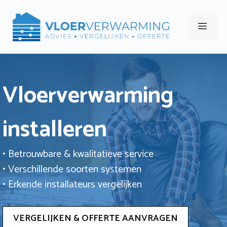
Ga
naar
Men
de
inhoud
Vloerverwarming
installeren
• Betrouwbare & kwalitatieve service
• Verschillende soorten systemen
• Erkende installateurs vergelijken
VERGELIJKEN & OFFERTE AANVRAGEN