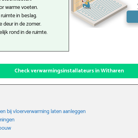
oor warme voeten.
uimte in beslag.
 deur in de zomer.
ijk rond in de ruimte.
Check verwarmingsinstallateurs in Witharen
en bij vloerverwarming laten aanleggen
rmingen
gbouw