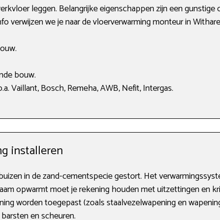
fwerkvloer leggen. Belangrijke eigenschappen zijn een gunsti
nfo verwijzen we je naar de vloerverwarming monteur in Withare
bouw.
ande bouw.
a. Vaillant, Bosch, Remeha, AWB, Nefit, Intergas.
g installeren
e buizen in de zand-cementspecie gestort. Het verwarmingss
zaam opwarmt moet je rekening houden met uitzettingen en kri
ning worden toegepast (zoals staalvezelwapening en wapenings
 barsten en scheuren.