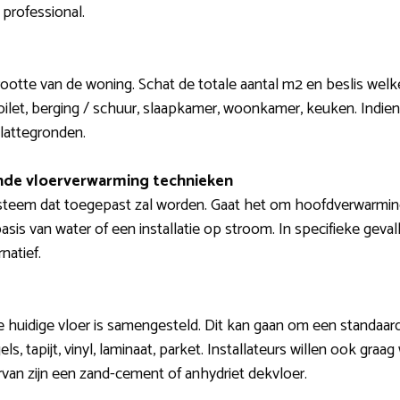
 professional.
rootte van de woning. Schat de totale aantal m2 en beslis welk
oilet, berging / schuur, slaapkamer, woonkamer, keuken. Indie
plattegronden.
lende vloerverwarming technieken
steem dat toegepast zal worden. Gaat het om hoofdverwarmin
sis van water of een installatie op stroom. In specifieke geva
natief.
je huidige vloer is samengesteld. Dit kan gaan om een standaa
s, tapijt, vinyl, laminaat, parket. Installateurs willen ook graa
van zijn een zand-cement of anhydriet dekvloer.