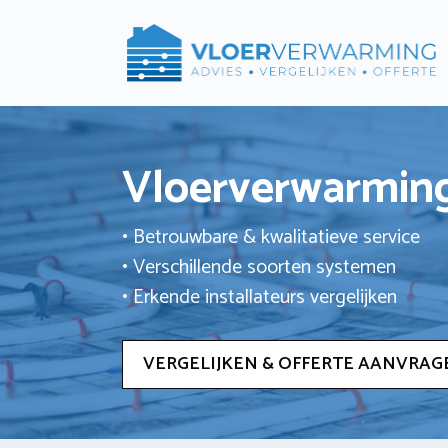
Ga
naar
de
inhoud
Vloerverwarming
• Betrouwbare & kwalitatieve service
• Verschillende soorten systemen
• Erkende installateurs vergelijken
VERGELIJKEN & OFFERTE AANVRAG