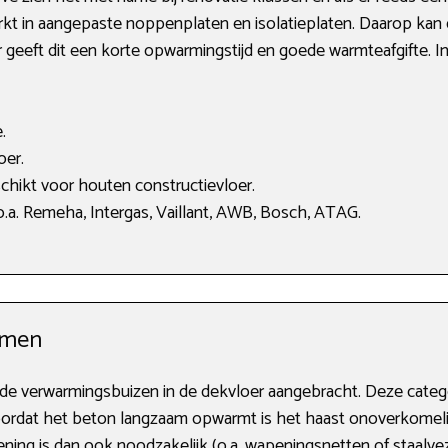
t in aangepaste noppenplaten en isolatieplaten. Daarop kan d
ar geeft dit een korte opwarmingstijd en goede warmteafgifte. 
.
oer.
chikt voor houten constructievloer.
.a. Remeha, Intergas, Vaillant, AWB, Bosch, ATAG.
rmen
 de verwarmingsbuizen in de dekvloer aangebracht. Deze cate
. Doordat het beton langzaam opwarmt is het haast onoverkomeli
ing is dan ook noodzakelijk (o.a. wapeningsnetten of staalvez