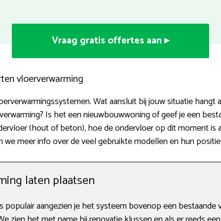
Vraag gratis offertes aan ▸
rten vloerverwarming
loerverwarmingssystemen. Wat aansluit bij jouw situatie hangt a
ijverwarming? Is het een nieuwbouwwoning of geef je een bes
ndervloer (hout of beton), hoe de ondervloer op dit moment is 
en we meer info over de veel gebruikte modellen en hun posit
ing laten plaatsen
 populair aangezien je het systeem bovenop een bestaande vl
 We zien het met name bij renovatie klussen en als er reeds een