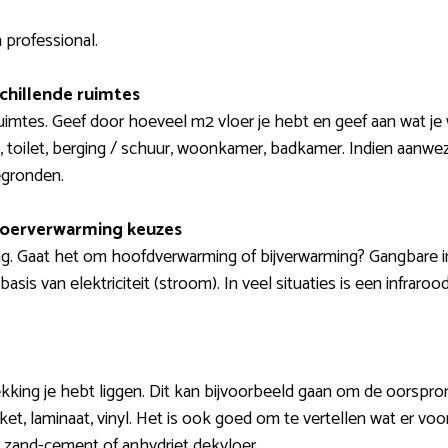
 professional.
schillende ruimtes
ruimtes. Geef door hoeveel m2 vloer je hebt en geef aan wat je 
, toilet, berging / schuur, woonkamer, badkamer. Indien aanwe
egronden.
loerverwarming keuzes
g. Gaat het om hoofdverwarming of bijverwarming? Gangbare in
basis van elektriciteit (stroom). In veel situaties is een infraro
king je hebt liggen. Dit kan bijvoorbeeld gaan om de oorspron
arket, laminaat, vinyl. Het is ook goed om te vertellen wat er vo
 zand-cement of anhydriet dekvloer.