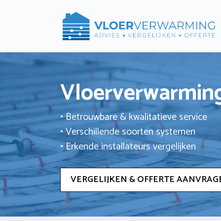
Ga
naar
de
inhoud
Vloerverwarming
• Betrouwbare & kwalitatieve service
• Verschillende soorten systemen
• Erkende installateurs vergelijken
VERGELIJKEN & OFFERTE AANVRAG