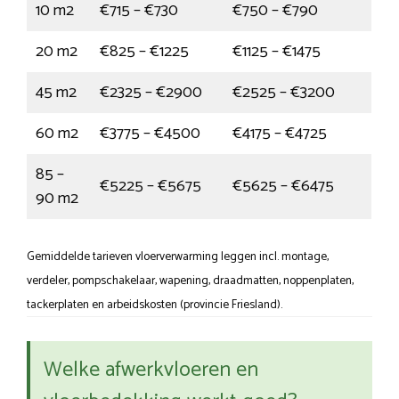
10 m2
€715 – €730
€750 – €790
20 m2
€825 – €1225
€1125 – €1475
45 m2
€2325 – €2900
€2525 – €3200
60 m2
€3775 – €4500
€4175 – €4725
85 –
€5225 – €5675
€5625 – €6475
90 m2
Gemiddelde tarieven vloerverwarming leggen incl. montage,
verdeler, pompschakelaar, wapening, draadmatten, noppenplaten,
tackerplaten en arbeidskosten (provincie Friesland).
Welke afwerkvloeren en