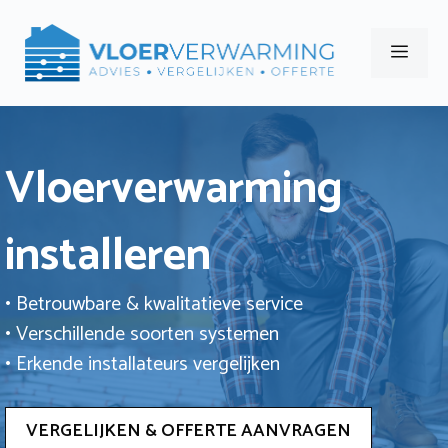
Ga
naar
Men
de
inhoud
Vloerverwarming
installeren
• Betrouwbare & kwalitatieve service
• Verschillende soorten systemen
• Erkende installateurs vergelijken
VERGELIJKEN & OFFERTE AANVRAGEN