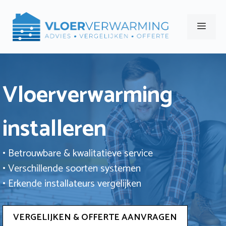
Ga
naar
Men
de
inhoud
Vloerverwarming
installeren
• Betrouwbare & kwalitatieve service
• Verschillende soorten systemen
• Erkende installateurs vergelijken
VERGELIJKEN & OFFERTE AANVRAGEN