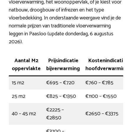
vloerverwarming, het woonoppervlak, of je kiest voor
natbouw, droogbouw of infrezen en het type
vloerbedekking. In onderstaande weergave vind je de
normale prijzen van traditionele vloerverwarming
leggen in Paasloo (update donderdag, 6 augustus
2026).
Aantal M2
Prijsindicatie
Kostenindicatie
oppervlakte
bijverwarming
hoofdverwarming
15 m2
€695 – €720
€760 – €785
25 m2
€825 – €1350
€1100 – €1550
€2225 –
40 – 45 m2
€2650 – €3375
€2850
€3700 –