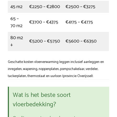
45 m2
€2250 – €2800
€2500 – €3275
65 –
€3700 – €4375
€4175 – €4775
70 m2
80 m2
€5200 – €5750
€5600 – €6350
+
Geschatte kosten vloerverwarming leggen inclusief aanleggen en
inregelen, wapening, noppenplaten, pompschakelaar, verdeler,
tackerplaten, thermostaat en uurloon (provincie Overijssel).
Wat is het beste soort
vloerbedekking?