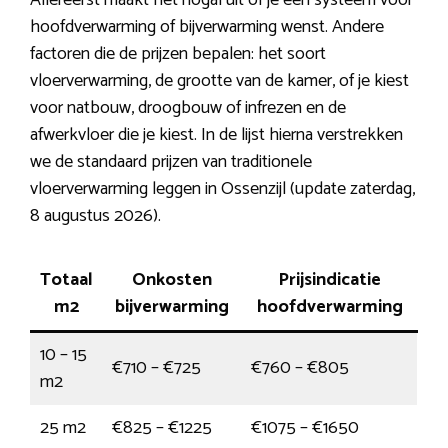
Allereerst maakt het nogal uit of je een systeem voor
hoofdverwarming of bijverwarming wenst. Andere
factoren die de prijzen bepalen: het soort
vloerverwarming, de grootte van de kamer, of je kiest
voor natbouw, droogbouw of infrezen en de
afwerkvloer die je kiest. In de lijst hierna verstrekken
we de standaard prijzen van traditionele
vloerverwarming leggen in Ossenzijl (update zaterdag,
8 augustus 2026).
Totaal
Onkosten
Prijsindicatie
m2
bijverwarming
hoofdverwarming
10 – 15
€710 – €725
€760 – €805
m2
25 m2
€825 – €1225
€1075 – €1650