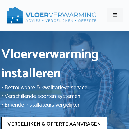
Ga
naar
Men
de
inhoud
Vloerverwarming
installeren
• Betrouwbare & kwalitatieve service
• Verschillende soorten systemen
• Erkende installateurs vergelijken
VERGELIJKEN & OFFERTE AANVRAGEN