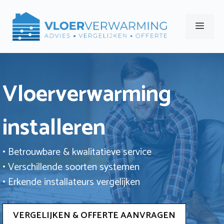
Ga
naar
Men
de
inhoud
Vloerverwarming
installeren
• Betrouwbare & kwalitatieve service
• Verschillende soorten systemen
• Erkende installateurs vergelijken
VERGELIJKEN & OFFERTE AANVRAGEN