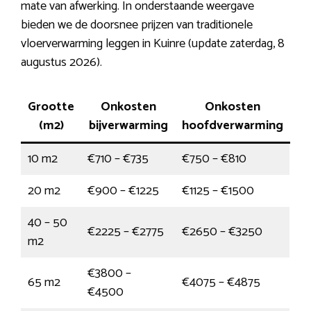
mate van afwerking. In onderstaande weergave
bieden we de doorsnee prijzen van traditionele
vloerverwarming leggen in Kuinre (update zaterdag, 8
augustus 2026).
Grootte
Onkosten
Onkosten
(m2)
bijverwarming
hoofdverwarming
10 m2
€710 – €735
€750 – €810
20 m2
€900 – €1225
€1125 – €1500
40 – 50
€2225 – €2775
€2650 – €3250
m2
€3800 –
65 m2
€4075 – €4875
€4500