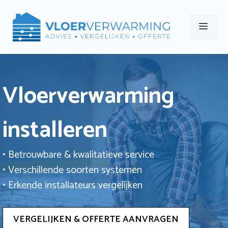
Ga
naar
Men
de
inhoud
Vloerverwarming
installeren
• Betrouwbare & kwalitatieve service
• Verschillende soorten systemen
• Erkende installateurs vergelijken
VERGELIJKEN & OFFERTE AANVRAGEN