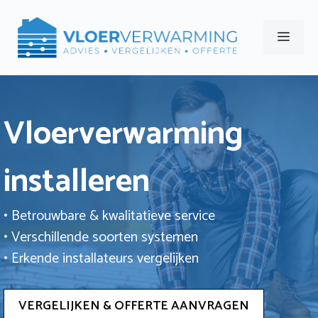
Ga
naar
Men
de
inhoud
Vloerverwarming
installeren
• Betrouwbare & kwalitatieve service
• Verschillende soorten systemen
• Erkende installateurs vergelijken
VERGELIJKEN & OFFERTE AANVRAGEN