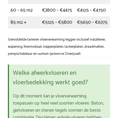
60 – 65 m2
€3800 – €4475
€4125 – €4750
85 m2 +
€5125 – €5800
€5650 – €6375
Gemiddelde tarieven vloerverwarming leggen inclusief installeren,
wapening, thermostaat, noppenplaten, tackerplaten, draadmatten,
pompschakelaar en uurloon (provincie Overijssel).
Welke afwerkvloeren en
vloerbedekking werkt goed?
Op dit moment kan je vloerverwarming
toepassen op heel veel soorten vloeren. Beton,
gietvloeren en stenen tegels vormen de beste
combinatie. Disclaimer: enkele vloeren hebben