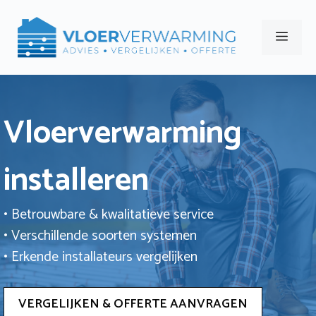
Ga
naar
Men
de
inhoud
Vloerverwarming
installeren
• Betrouwbare & kwalitatieve service
• Verschillende soorten systemen
• Erkende installateurs vergelijken
VERGELIJKEN & OFFERTE AANVRAGEN