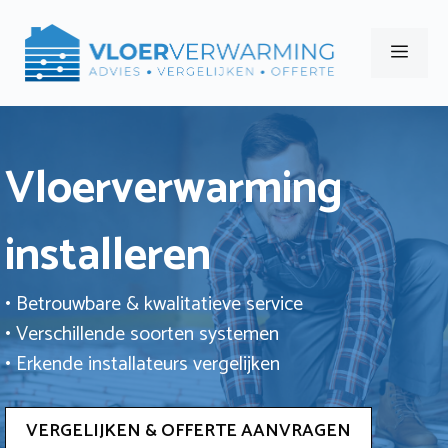
Ga
naar
Men
de
inhoud
Vloerverwarming
installeren
• Betrouwbare & kwalitatieve service
• Verschillende soorten systemen
• Erkende installateurs vergelijken
VERGELIJKEN & OFFERTE AANVRAGEN