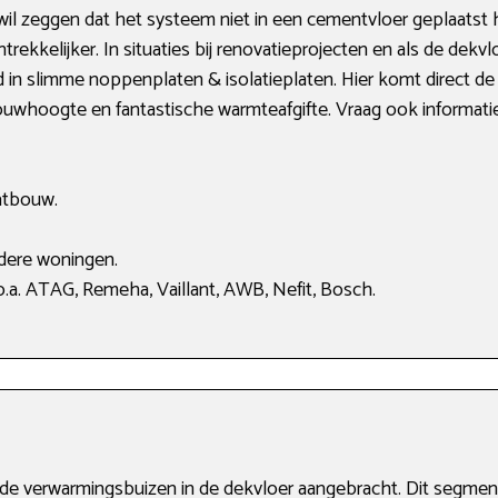
l zeggen dat het systeem niet in een cementvloer geplaatst 
ekkelijker. In situaties bij renovatieprojecten en als de dekvlo
n slimme noppenplaten & isolatieplaten. Hier komt direct de af
ouwhoogte en fantastische warmteafgifte. Vraag ook informati
atbouw.
dere woningen.
.a. ATAG, Remeha, Vaillant, AWB, Nefit, Bosch.
 de verwarmingsbuizen in de dekvloer aangebracht. Dit segm