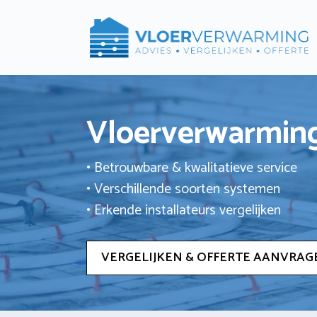
Ga
naar
de
inhoud
Vloerverwarming
• Betrouwbare & kwalitatieve service
• Verschillende soorten systemen
• Erkende installateurs vergelijken
VERGELIJKEN & OFFERTE AANVRAG