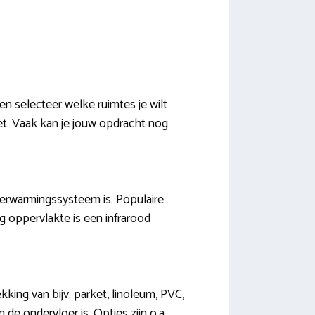
n selecteer welke ruimtes je wilt
et. Vaak kan je jouw opdracht nog
verwarmingssysteem is. Populaire
g oppervlakte is een infrarood
king van bijv. parket, linoleum, PVC,
de ondervloer is. Opties zijn o.a.