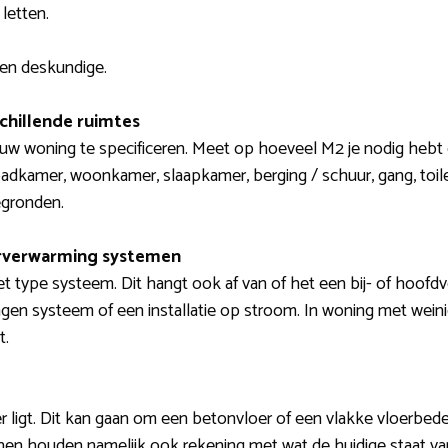
letten.
een deskundige.
schillende ruimtes
ouw woning te specificeren. Meet op hoeveel M2 je nodig hebt e
badkamer, woonkamer, slaapkamer, berging / schuur, gang, toil
egronden.
erverwarming systemen
et type systeem. Dit hangt ook af van of het een bij- of hoofd
gen systeem of een installatie op stroom. In woning met weini
t.
r ligt. Dit kan gaan om een betonvloer of een vlakke vloerbedek
nnen houden namelijk ook rekening met wat de huidige staat van 