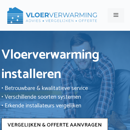
Ga
naar
Men
de
inhoud
Vloerverwarming
installeren
• Betrouwbare & kwalitatieve service
• Verschillende soorten systemen
• Erkende installateurs vergelijken
VERGELIJKEN & OFFERTE AANVRAGEN