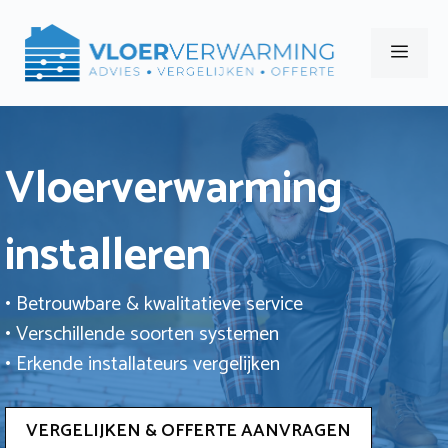
Ga
naar
Men
de
inhoud
Vloerverwarming
installeren
• Betrouwbare & kwalitatieve service
• Verschillende soorten systemen
• Erkende installateurs vergelijken
VERGELIJKEN & OFFERTE AANVRAGEN