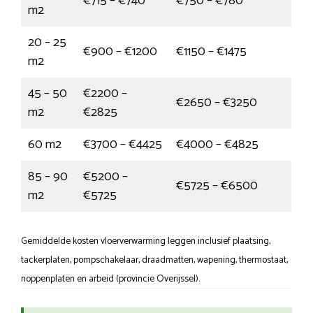
€715 – €740
€750 – €780
m2
20 – 25
€900 – €1200
€1150 – €1475
m2
45 – 50
€2200 –
€2650 – €3250
m2
€2825
60 m2
€3700 – €4425
€4000 – €4825
85 – 90
€5200 –
€5725 – €6500
m2
€5725
Gemiddelde kosten vloerverwarming leggen inclusief plaatsing,
tackerplaten, pompschakelaar, draadmatten, wapening, thermostaat,
noppenplaten en arbeid (provincie Overijssel).