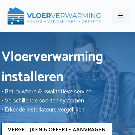
Ga
naar
Men
de
inhoud
Vloerverwarming
installeren
• Betrouwbare & kwalitatieve service
• Verschillende soorten systemen
• Erkende installateurs vergelijken
VERGELIJKEN & OFFERTE AANVRAGEN