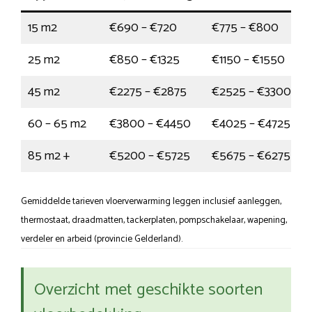
15 m2
€690 – €720
€775 – €800
25 m2
€850 – €1325
€1150 – €1550
45 m2
€2275 – €2875
€2525 – €3300
60 – 65 m2
€3800 – €4450
€4025 – €4725
85 m2 +
€5200 – €5725
€5675 – €6275
Gemiddelde tarieven vloerverwarming leggen inclusief aanleggen,
thermostaat, draadmatten, tackerplaten, pompschakelaar, wapening,
verdeler en arbeid (provincie Gelderland).
Overzicht met geschikte soorten