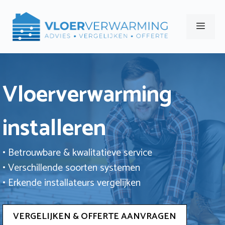
Ga
naar
Men
de
inhoud
Vloerverwarming
installeren
• Betrouwbare & kwalitatieve service
• Verschillende soorten systemen
• Erkende installateurs vergelijken
VERGELIJKEN & OFFERTE AANVRAGEN