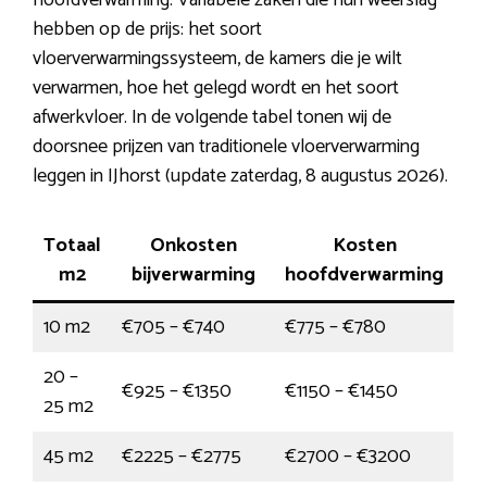
hoofdverwarming. Variabele zaken die hun weerslag
hebben op de prijs: het soort
vloerverwarmingssysteem, de kamers die je wilt
verwarmen, hoe het gelegd wordt en het soort
afwerkvloer. In de volgende tabel tonen wij de
doorsnee prijzen van traditionele vloerverwarming
leggen in IJhorst (update zaterdag, 8 augustus 2026).
Totaal
Onkosten
Kosten
m2
bijverwarming
hoofdverwarming
10 m2
€705 – €740
€775 – €780
20 –
€925 – €1350
€1150 – €1450
25 m2
45 m2
€2225 – €2775
€2700 – €3200