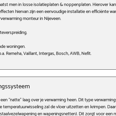
atst men in losse isolatieplaten & noppenplaten. Hierover kan
ffecten hiervan zijn een eenvoudige installatie en efficiënte wa
erverwarming monteur in Nijeveen.
teverspreiding.
nde woningen.
a. Remeha, Vaillant, Intergas, Bosch, AWB, Nefit.
ngssysteem
een “natte” laag over je verwarming heen. Dit type verwarmin
e temperatuurwisseling zal de vloer uitzetten en krimpen. Daa
taalvezelwapening en wapeningsnetten). Dit zorgt voor een me