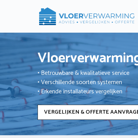
Ga
naar
de
inhoud
Vloerverwarming
• Betrouwbare & kwalitatieve service
• Verschillende soorten systemen
• Erkende installateurs vergelijken
VERGELIJKEN & OFFERTE AANVRAG