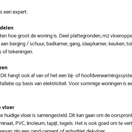
s een expert.
 delen
weten hoe groot de woning is. Deel plattegronden, m2 vloeropp
 aan berging / schuur, badkamer, gang, slaapkamer, keuken, toi
s of tekeningen.
zen
 Dit hangt ook af van of het een bij- of hoofdverwarmingssyst
allatie op basis van elektriciteit. Voor sommige woningen is 
 vloer
je huidige vloer is samengesteld. Dit kan gaan om de oorspron
minaat, PVC, linoleum, tapijt, tegels. Het is ook goed om te ver
aarvan zijn een zand-cement of anhydriet dekvloer.