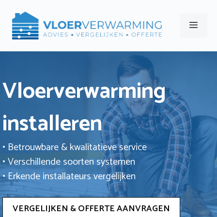
Ga
naar
Men
de
inhoud
Vloerverwarming
installeren
• Betrouwbare & kwalitatieve service
• Verschillende soorten systemen
• Erkende installateurs vergelijken
VERGELIJKEN & OFFERTE AANVRAGEN