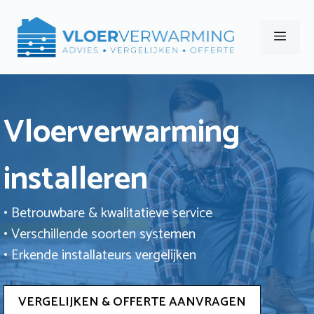
Ga
naar
Men
de
inhoud
Vloerverwarming
installeren
• Betrouwbare & kwalitatieve service
• Verschillende soorten systemen
• Erkende installateurs vergelijken
VERGELIJKEN & OFFERTE AANVRAGEN