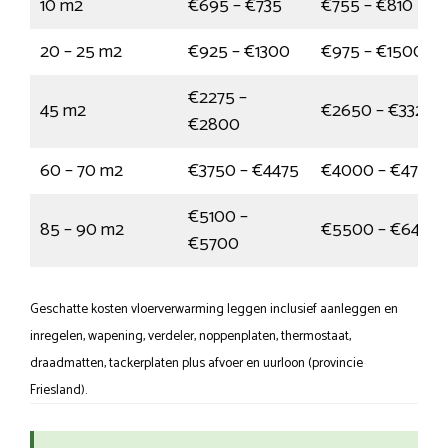
10 m2
€695 – €735
€755 – €810
20 – 25 m2
€925 – €1300
€975 – €1500
€2275 –
45 m2
€2650 – €3325
€2800
60 – 70 m2
€3750 – €4475
€4000 – €4725
€5100 –
85 – 90 m2
€5500 – €6475
€5700
Geschatte kosten vloerverwarming leggen inclusief aanleggen en
inregelen, wapening, verdeler, noppenplaten, thermostaat,
draadmatten, tackerplaten plus afvoer en uurloon (provincie
Friesland).