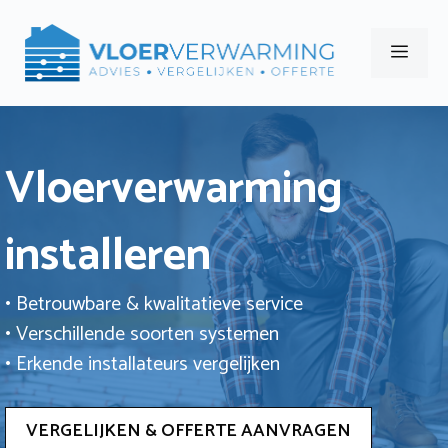
Ga
naar
Men
de
inhoud
Vloerverwarming
installeren
• Betrouwbare & kwalitatieve service
• Verschillende soorten systemen
• Erkende installateurs vergelijken
VERGELIJKEN & OFFERTE AANVRAGEN