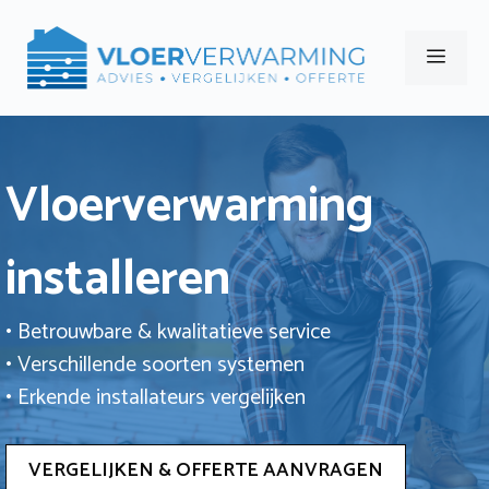
Ga
naar
Men
de
inhoud
Vloerverwarming
installeren
• Betrouwbare & kwalitatieve service
• Verschillende soorten systemen
• Erkende installateurs vergelijken
VERGELIJKEN & OFFERTE AANVRAGEN