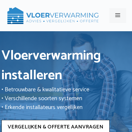
Ga
naar
Men
de
inhoud
Vloerverwarming
installeren
• Betrouwbare & kwalitatieve service
• Verschillende soorten systemen
• Erkende installateurs vergelijken
VERGELIJKEN & OFFERTE AANVRAGEN