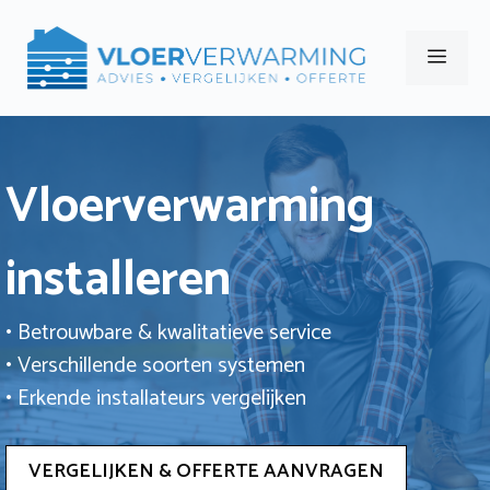
Ga
naar
Men
de
inhoud
Vloerverwarming
installeren
• Betrouwbare & kwalitatieve service
• Verschillende soorten systemen
• Erkende installateurs vergelijken
VERGELIJKEN & OFFERTE AANVRAGEN