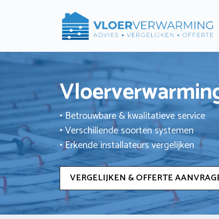
Ga
naar
de
inhoud
Vloerverwarming
• Betrouwbare & kwalitatieve service
• Verschillende soorten systemen
• Erkende installateurs vergelijken
VERGELIJKEN & OFFERTE AANVRAG