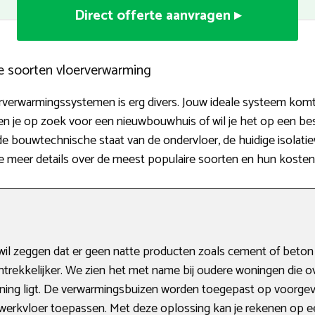
Direct offerte aanvragen ▸
e soorten vloerverwarming
erverwarmingssystemen is erg divers. Jouw ideale systeem komt 
en je op zoek voor een nieuwbouwhuis of wil je het op een b
, de bouwtechnische staat van de ondervloer, de huidige isolati
 meer details over de meest populaire soorten en hun kosten
l zeggen dat er geen natte producten zoals cement of beton
trekkelijker. We zien het met name bij oudere woningen die o
woning ligt. De verwarmingsbuizen worden toegepast op voor
afwerkvloer toepassen. Met deze oplossing kan je rekenen op 