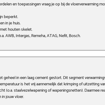
ordelen en toepassingen vraag je op bij de vloerverwarming mon
ijn beperkt.
n in je huis.
 met houten skelet.
.a. AWB, Intergas, Remeha, ATAG, Nefit, Bosch.
t geheel in een laag cement gestort. Dit segment verwarmingss
temperatuur is het vrij aannemelijk dat krimping of uitzetting v
ht (o.a. staalvezelwapening of wapeningsnetten). Daarmee rea
in jouw vloer.