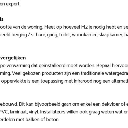
en expert.
is
rootte van de woning. Meet op hoeveel M2 je nodig hebt en sel
eeld berging / schuur, gang, toilet, woonkamer, slaapkamer, b
vergelijken
pe verwarming dat geïnstalleerd moet worden. Bepaal hiervoor o
ming. Veel gekozen producten zijn een traditionele watergedrag
oppervlakte is een toepassing met infrarood nog een alternati
gebouwd. Dit kan bijvoorbeeld gaan om enkel een dekvloer of
, PVC, laminaat, vinyl. Installateurs willen ook graag weten wat 
erdelen met balken of beton.