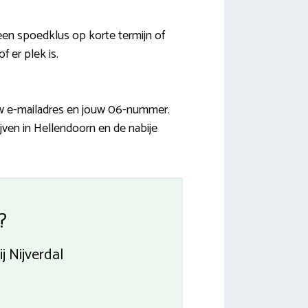
en spoedklus op korte termijn of
 er plek is.
uw e-mailadres en jouw 06-nummer.
ijven in Hellendoorn en de nabije
?
j Nijverdal