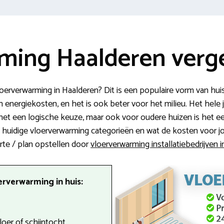
ming Haalderen verge
loerverwarming in Haalderen? Dit is een populaire vorm van hui
an energiekosten, en het is ook beter voor het milieu. Het hele
het een logische keuze, maar ook voor oudere huizen is het ee
e huidige vloerverwarming categorieën en wat de kosten voor jo
erte / plan opstellen door
vloerverwarming installatiebedrijven 
erverwarming in huis:
.
oer of schijntocht.