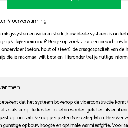
rten vloerverwarming
ingssystemen variëren sterk. Jouw ideale systeem is onderhevig 
g (i.p.v. bijverwarming)? Ben je op zoek voor een nieuwbouwhu
e ondervloer (beton, hout of steen), de draagcapaciteit van de 
die je maximaal wilt betalen. Hieronder tref je nuttige inform
warmen
etekent dat het systeem bovenop de vloerconstructie komt te
ooral zo als er op de kosten moeten worden gelet en als er al ee
st op innovatieve noppenplaten & isolatieplaten. Hierover wor
en gunstige opbouwhoogte en optimale warmteafgifte. Voor aan