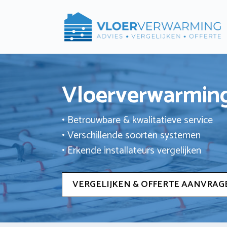
Ga
naar
de
inhoud
Vloerverwarming
• Betrouwbare & kwalitatieve service
• Verschillende soorten systemen
• Erkende installateurs vergelijken
VERGELIJKEN & OFFERTE AANVRAG