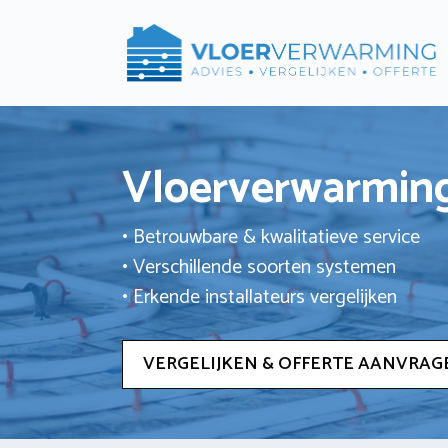
Ga
naar
de
inhoud
Vloerverwarming
• Betrouwbare & kwalitatieve service
• Verschillende soorten systemen
• Erkende installateurs vergelijken
VERGELIJKEN & OFFERTE AANVRAG