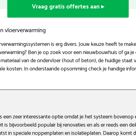
Vraag gratis offertes aan ▸
en vloerverwarming
oerverwarmingssystemen is erg divers. Jouw keuze heeft te mak
ijverwarming? Ben je op zoek voor een nieuwbouwhuis of ga j
t materiaal van de ondervloer (hout of beton), de huidige staat
ale kosten. In onderstaande opsomming check je handige info
 een zeer interessante optie omdat je het systeem bovenop e
Dit is bijvoorbeeld populair bij renovaties en als er reeds een de
t in speciale noppenplaten en isolatieplaten. Daarop komt dir