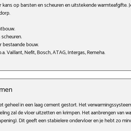
er kans op barsten en scheuren en uitstekende warmteafgifte. J
dorp.
atbouw.
 scheuren.
or bestaande bouw.
a. Vaillant, Nefit, Bosch, ATAG, Intergas, Remeha.
rmen
t geheel in een laag cement gestort. Het verwarmingssysteem wo
ling zal de vloer uitzetten en krimpen. Het aanbrengen van w
ening). Dit geeft een stabielere ondervloer en je hebt zo min