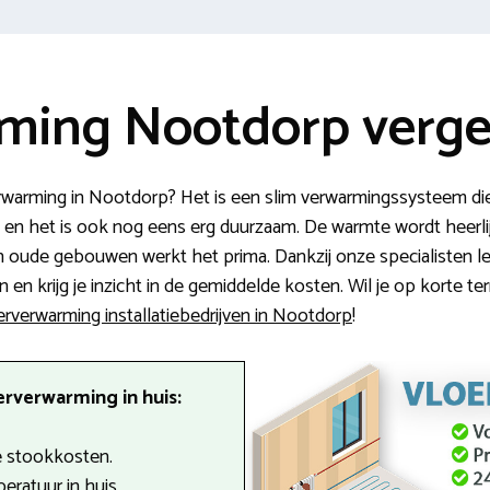
ming Nootdorp verge
warming in Nootdorp? Het is een slim verwarmingssysteem die j
, en het is ook nog eens erg duurzaam. De warmte wordt heerlij
n oude gebouwen werkt het prima. Dankzij onze specialisten le
n krijg je inzicht in de gemiddelde kosten. Wil je op korte te
erverwarming installatiebedrijven in Nootdorp
!
erverwarming in huis:
 stookkosten.
ratuur in huis.