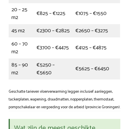
20 – 25
€825 – €1225
€1075 – €1550
m2
45 m2
€2300 – €2825
€2650 – €3275
60 – 70
€3700 – €4475
€4125 – €4875
m2
85 – 90
€5250 –
€5625 – €6450
m2
€5650
Geschatte tarieven vloerverwarming leggen inclusief aanleggen,
tackerplaten, wapening, draadmatten, noppenplaten, thermostaat,
pompschakelaar en vergoeding voor de arbeid (provincie Groningen).
Wat zijn de meest geschikte