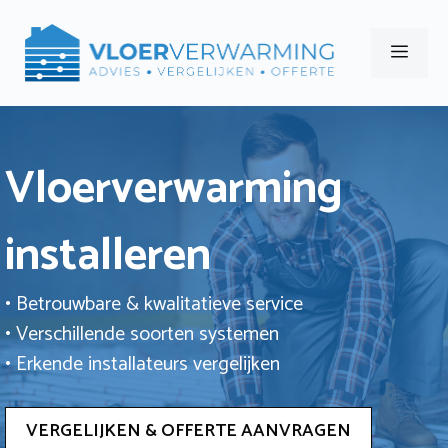
Ga
naar
Men
de
inhoud
Vloerverwarming
installeren
• Betrouwbare & kwalitatieve service
• Verschillende soorten systemen
• Erkende installateurs vergelijken
VERGELIJKEN & OFFERTE AANVRAGEN