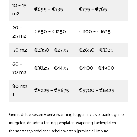
10 – 15
€695 – €735
€775 – €785
m2
20 –
€850 – €1250
€1100 – €1625
25 m2
50 m2
€2350 – €2775
€2650 – €3325
60 –
€3825 – €4475
€4100 – €4900
70 m2
80 m2
€5225 – €5675
€5700 – €6425
+
Gemiddelde kosten vloerverwarming leggen inclusief aanleggen en
inregelen, draadmatten, noppenplaten, wapening, tackerplaten,
thermostaat, verdeler en arbeidskosten (provincie Limburg).