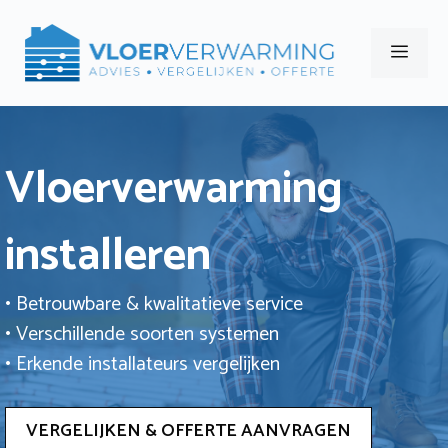
Ga
naar
Men
de
inhoud
Vloerverwarming
installeren
• Betrouwbare & kwalitatieve service
• Verschillende soorten systemen
• Erkende installateurs vergelijken
VERGELIJKEN & OFFERTE AANVRAGEN