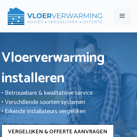
Ga
naar
Men
de
inhoud
Vloerverwarming
installeren
• Betrouwbare & kwalitatieve service
• Verschillende soorten systemen
• Erkende installateurs vergelijken
VERGELIJKEN & OFFERTE AANVRAGEN