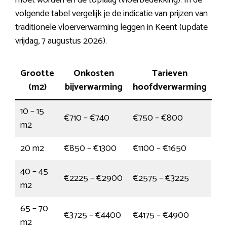
moet worden en de toplaag (vloerbedekking). In de
volgende tabel vergelijk je de indicatie van prijzen van
traditionele vloerverwarming leggen in Keent (update
vrijdag, 7 augustus 2026).
Grootte
Onkosten
Tarieven
(m2)
bijverwarming
hoofdverwarming
10 – 15
€710 – €740
€750 – €800
m2
20 m2
€850 – €1300
€1100 – €1650
40 – 45
€2225 – €2900
€2575 – €3225
m2
65 – 70
€3725 – €4400
€4175 – €4900
m2