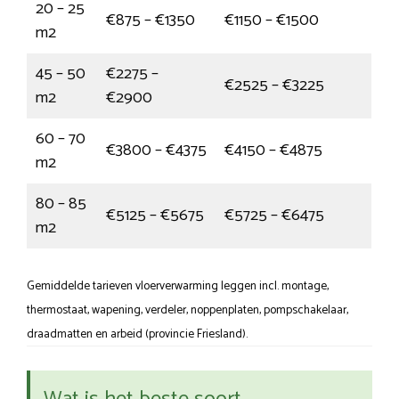
20 – 25
€875 – €1350
€1150 – €1500
m2
45 – 50
€2275 –
€2525 – €3225
m2
€2900
60 – 70
€3800 – €4375
€4150 – €4875
m2
80 – 85
€5125 – €5675
€5725 – €6475
m2
Gemiddelde tarieven vloerverwarming leggen incl. montage,
thermostaat, wapening, verdeler, noppenplaten, pompschakelaar,
draadmatten en arbeid (provincie Friesland).