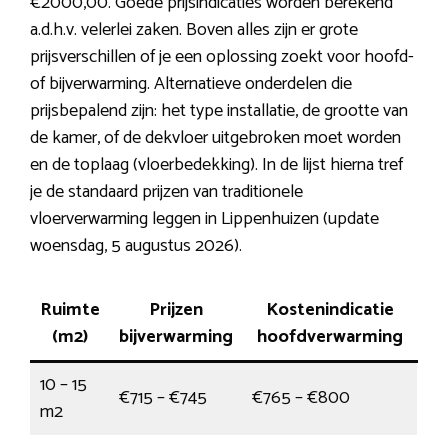
€2000,00. Goede prijsindicaties worden berekend
a.d.h.v. velerlei zaken. Boven alles zijn er grote
prijsverschillen of je een oplossing zoekt voor hoofd-
of bijverwarming. Alternatieve onderdelen die
prijsbepalend zijn: het type installatie, de grootte van
de kamer, of de dekvloer uitgebroken moet worden
en de toplaag (vloerbedekking). In de lijst hierna tref
je de standaard prijzen van traditionele
vloerverwarming leggen in Lippenhuizen (update
woensdag, 5 augustus 2026).
Ruimte
Prijzen
Kostenindicatie
(m2)
bijverwarming
hoofdverwarming
10 – 15
€715 – €745
€765 – €800
m2