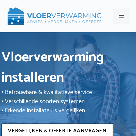
Ga
naar
Men
de
inhoud
Vloerverwarming
installeren
• Betrouwbare & kwalitatieve service
• Verschillende soorten systemen
• Erkende installateurs vergelijken
VERGELIJKEN & OFFERTE AANVRAGEN