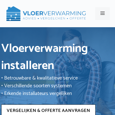
Ga
naar
Men
de
inhoud
Vloerverwarming
installeren
• Betrouwbare & kwalitatieve service
• Verschillende soorten systemen
• Erkende installateurs vergelijken
VERGELIJKEN & OFFERTE AANVRAGEN