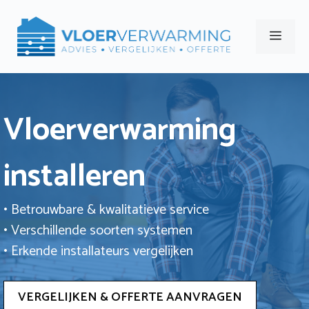
Ga
naar
Men
de
inhoud
Vloerverwarming
installeren
• Betrouwbare & kwalitatieve service
• Verschillende soorten systemen
• Erkende installateurs vergelijken
VERGELIJKEN & OFFERTE AANVRAGEN