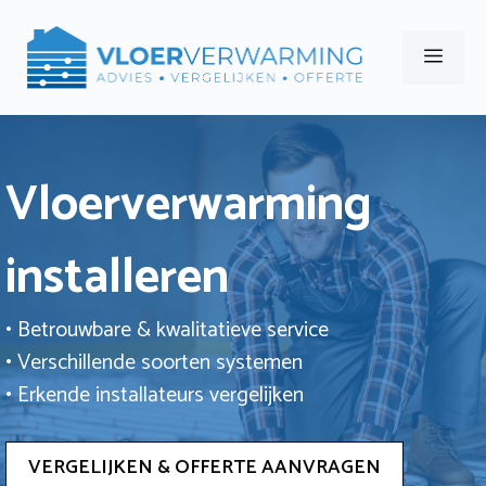
Ga
naar
Men
de
inhoud
Vloerverwarming
installeren
• Betrouwbare & kwalitatieve service
• Verschillende soorten systemen
• Erkende installateurs vergelijken
VERGELIJKEN & OFFERTE AANVRAGEN